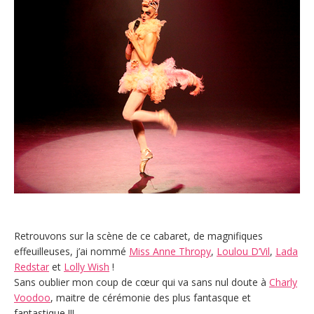
Retrouvons sur la scène de ce cabaret, de magnifiques
effeuilleuses, j’ai nommé
Miss Anne Thropy
,
Loulou D’Vil
,
Lada
Redstar
et
Lolly Wish
!
Sans oublier mon coup de cœur qui va sans nul doute à
Charly
Voodoo
, maitre de cérémonie des plus fantasque et
fantastique !!!