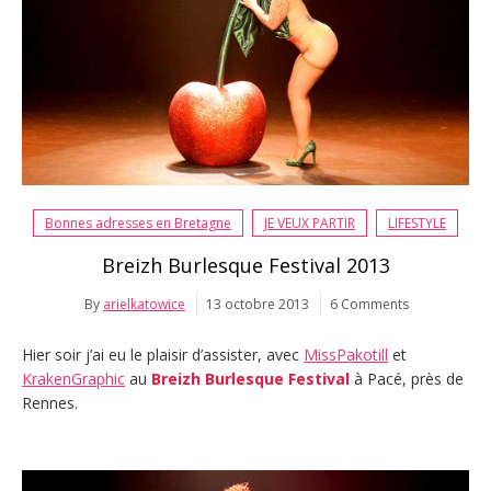
Bonnes adresses en Bretagne
JE VEUX PARTIR
LIFESTYLE
Breizh Burlesque Festival 2013
By
arielkatowice
13 octobre 2013
6 Comments
Hier soir j’ai eu le plaisir d’assister, avec
MissPakotill
et
KrakenGraphic
au
Breizh Burlesque Festival
à Pacé, près de
Rennes.