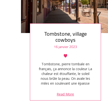
Tombstone, village
cowboys
16 janvier 2023
Tombstone, pierre tombale en
français, ça annonce la couleur La
chaleur est étouffante, le soleil
nous brûle la peau. On avale les
miles en soulevant une épaisse
poussière. L'Arizona nous assèche
autant qu'elle nous émerveille.
Read More
Aujourd'hui, direction Tombstone,
un village cowboy restauré. Fondée
en 1879 pour une raison :