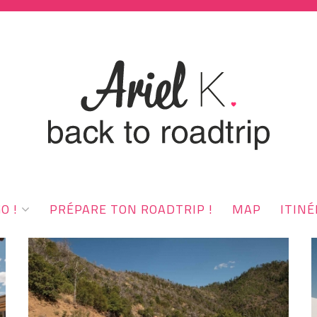
O !
PRÉPARE TON ROADTRIP !
MAP
ITINÉ