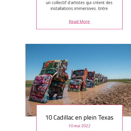
un collectif d'artistes qui créent des
installations immersives. Entre
musée, salle de concert et
exposition sous LSD, c'est un lieu
Read More
alternatif complétement fou. On se
croirait un peu dans Alice aux Pays
des Merveilles version punk.
Imaginé en 2008, ce collectif…
10 Cadillac en plein Texas
10 mai 2022