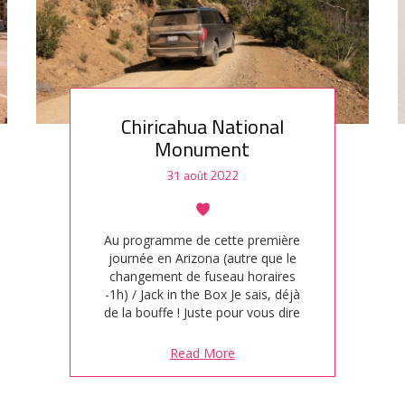
Chiricahua National
Monument
31 août 2022
Au programme de cette première
journée en Arizona (autre que le
changement de fuseau horaires
-1h) / Jack in the Box Je sais, déjà
de la bouffe ! Juste pour vous dire
qu'on est des grands fans du burger
Bacon & Swiss. Il est gras à souhait
Read More
dans son petit pain brioché. Ce fast-
food fait partie de notre top 3…