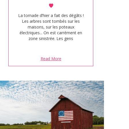
La tornade d’hier a fait des dégâts !
Les arbres sont tombés sur les
maisons, sur les poteaux
électriques... On est carrément en
zone sinistrée. Les gens
s’organisent entre eux pour
déblayer, les voitures que l’on croise
trainent des remorques pleines de
Read More
branches, des personnes sont sur
les toits pour débiter les troncs.
C’est assez effrayant. Les arrêts
intéressants sur…