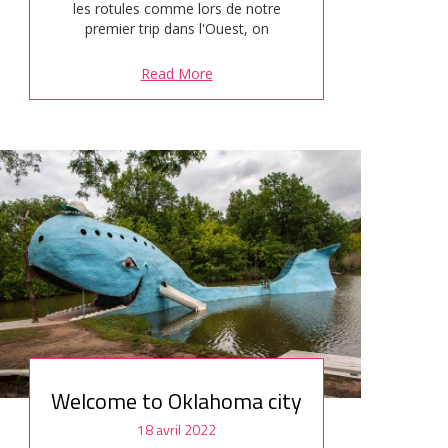
les rotules comme lors de notre
premier trip dans l'Ouest, on
s'octroie une petite escale. On pose
nos valises dans un hôtel 4 étoiles à
Read More
83 euros la nuit (en 2019) : le Isleta
Resort & Casino qui se trouve…
Welcome to Oklahoma city
18 avril 2022