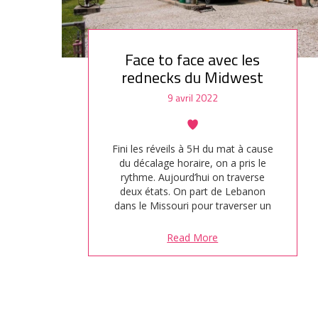
Face to face avec les
rednecks du Midwest
9 avril 2022
Fini les réveils à 5H du mat à cause
du décalage horaire, on a pris le
rythme. Aujourd’hui on traverse
deux états. On part de Lebanon
dans le Missouri pour traverser un
petit bout du Kansas avant de finir
en Oklahoma. Sur la route, on
Read More
croise des casses de vieilles
voitures à foison. On est trop
heureux ! Parfois en…