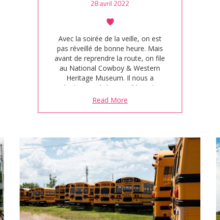
28 avril 2022
Avec la soirée de la veille, on est
pas réveillé de bonne heure. Mais
avant de reprendre la route, on file
au National Cowboy & Western
Heritage Museum. Il nous a
également été conseillé par le
couple rencontré à Arcadia, et
Read More
c'était un bon tips ! Il vous faudra au
moins 2h pour le parcourir.
Tableaux, photos, scènes de vie…