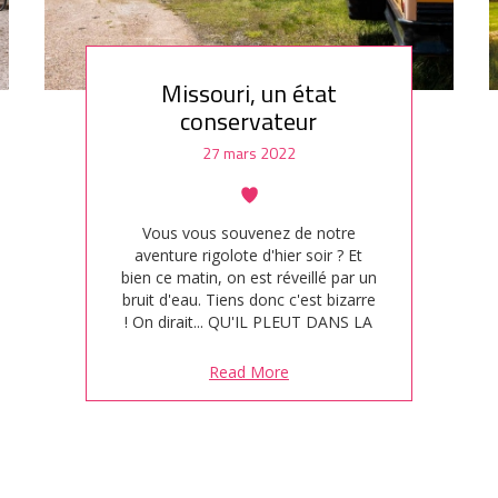
Missouri, un état
conservateur
27 mars 2022
Vous vous souvenez de notre
aventure rigolote d'hier soir ? Et
bien ce matin, on est réveillé par un
bruit d'eau. Tiens donc c'est bizarre
! On dirait... QU'IL PLEUT DANS LA
CHAMBRE ! Mais what ? Je cours
dans la salle de bain et en effet, de
Read More
l'eau sort par la ventilation centrale.
J'imagine que la personne du
dessus…