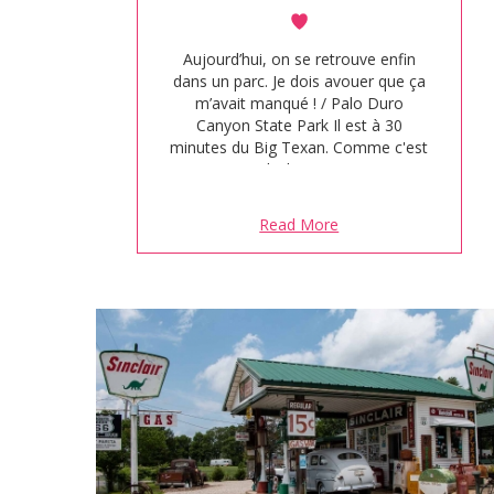
Aujourd’hui, on se retrouve enfin
dans un parc. Je dois avouer que ça
m’avait manqué ! / Palo Duro
Canyon State Park Il est à 30
minutes du Big Texan. Comme c'est
un State Park, il n'est pas compris
dans le pass America The Beautiful.
> le prix est de 7$/personne. Gratuit
Read More
pour les enfants de moins de 12
ans.…