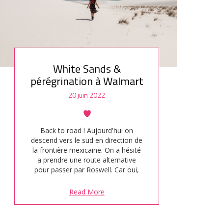
White Sands &
pérégrination à Walmart
20 juin 2022
Back to road ! Aujourd'hui on
descend vers le sud en direction de
la frontière mexicaine. On a hésité
a prendre une route alternative
pour passer par Roswell. Car oui,
Roswell est au Nouveau-Mexique,
pas à côté de la zone 51. Mais
Read More
finalement on fait au plus court. On
a rendez-vous avec le désert !
Walmart Avant toute chose,