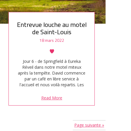
Entrevue louche au motel
de Saint-Louis
18 mars 2022
Jour 6 - de Springfield à Eureka
Réveil dans notre motel miteux
après la tempête. David commence
par un café en libre service à
l'accueil et nous voilà repartis. Les
paysages sont plats et verts. C'est
bête à dire mais quand on a
Read More
seulement roulé dans l'Ouest, ça
peut surprendre. Oui l'Amérique
c'est aussi des champs à perte de
vue.…
Page suivante »