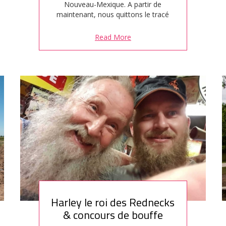
Nouveau-Mexique. A partir de
maintenant, nous quittons le tracé
de la 66 pour passer à la deuxième
partie du trip, le long de la frontière
Read More
mexicaine. Le trajet d'aujourd'hui
est un peu décousu ayant du
changer de plan en cours de route…
Harley le roi des Rednecks
& concours de bouffe