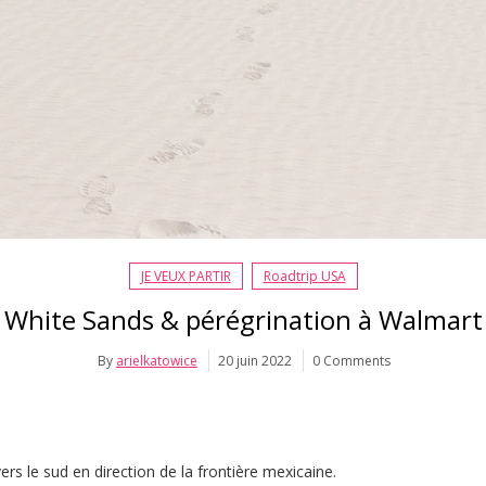
JE VEUX PARTIR
Roadtrip USA
White Sands & pérégrination à Walmart
By
arielkatowice
20 juin 2022
0 Comments
rs le sud en direction de la frontière mexicaine.