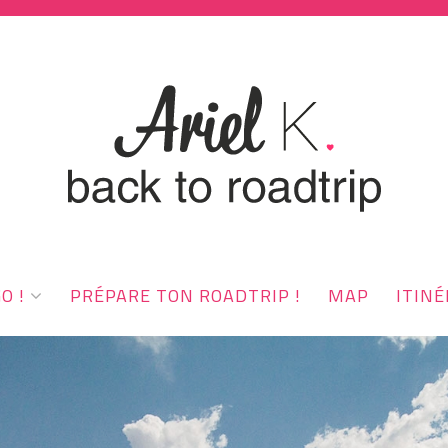
O !
PRÉPARE TON ROADTRIP !
MAP
ITINÉ