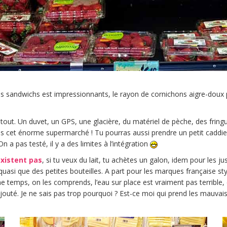
s sandwichs est impressionnants, le rayon de cornichons aigre-doux pa
tout. Un duvet, un GPS, une glacière, du matériel de pèche, des fring
 cet énorme supermarché ! Tu pourras aussi prendre un petit caddie 
a pas testé, il y a des limites à l’intégration
existent pas
, si tu veux du lait, tu achètes un galon, idem pour les j
quasi que des petites bouteilles. A part pour les marques française sty
 temps, on les comprends, l’eau sur place est vraiment pas terrible,
rajouté. Je ne sais pas trop pourquoi ? Est-ce moi qui prend les mauva