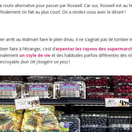
e route alternative pour passer par Roswell. Car oui, Roswell est au
finalement on fait au plus court. On a rendez-vous avec le désert !
r arrêt au Walmart faire le plein d’eau. Il ne s’agirait pas de tomber e
bien faire à l’étranger, c’est d’
arpenter les rayons des supermarc
finalement
un style de vie
et des habitudes parfois différentes des n
 incroyable
(bon OK j’exagère un peu)
!