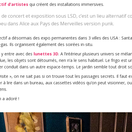
tif d’artistes
qui créent des installations immersives.
 de concert et exposition sous LSD, c’est un lieu alternatif
peu dans Alice aux Pays des Merveilles version punk.
ectif a désormais des expo permanentes dans 3 villes des USA : Santa
gas. Ils organisent également des soirées in-situ.
n y entre avec des
lunettes 3D
. A l’intérieur plusieurs univers se mél
ue, les objets sont détournés, rien n’a le sens habituel. Le frigo est 
 conduit dans un autre espace-temps. Le jardin semble tout droit sort
visite », on ne sait pas si on trouve tout les passages secrets. Il faut 
ier à lire dans un bureau, aux cassettes vidéos qu’on peut visionner, 
ens.
 a adoré !