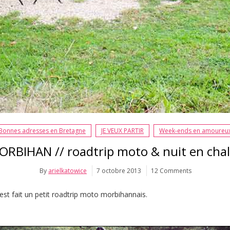
Bonnes adresses en Bretagne
JE VEUX PARTIR
Week-ends en amoureu
ORBIHAN // roadtrip moto & nuit en chal
By
arielkatowice
7 octobre 2013
12 Comments
est fait un petit roadtrip moto morbihannais.