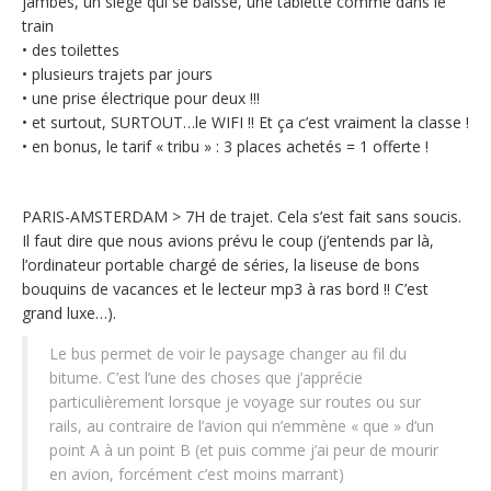
jambes, un siège qui se baisse, une tablette comme dans le
train
• des toilettes
• plusieurs trajets par jours
• une prise électrique pour deux !!!
• et surtout, SURTOUT…le WIFI !! Et ça c’est vraiment la classe !
• en bonus, le tarif « tribu » : 3 places achetés = 1 offerte !
PARIS-AMSTERDAM > 7H de trajet. Cela s’est fait sans soucis.
Il faut dire que nous avions prévu le coup (j’entends par là,
l’ordinateur portable chargé de séries, la liseuse de bons
bouquins de vacances et le lecteur mp3 à ras bord !! C’est
grand luxe…).
Le bus permet de voir le paysage changer au fil du
bitume. C’est l’une des choses que j’apprécie
particulièrement lorsque je voyage sur routes ou sur
rails, au contraire de l’avion qui n’emmène « que » d’un
point A à un point B (et puis comme j’ai peur de mourir
en avion, forcément c’est moins marrant)