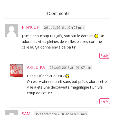
4 Comments
PIN'K'UP
26 août 2016 at 9 h 28 min
J’aime beaucoup tes gifs, surtout le dernier!
On
adore les villes pleines de vieilles pierres comme
celle là. Ça donne envie de partir!
Reply
ARIEL_KA
26 août 2016 at 19 h 07 min
Haha Gif addict aussi ?
On est vraiment parti sans but précis alors cette
ville a été une découverte magnifique ! Un vrai
coup de cœur !
Reply
SAM
15 septembre 2016 at 14 h 13 min