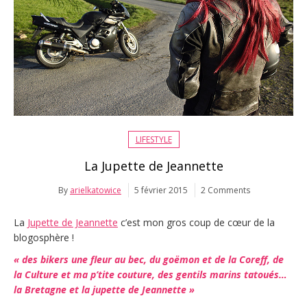
LIFESTYLE
La Jupette de Jeannette
By
arielkatowice
5 février 2015
2 Comments
La
Jupette de Jeannette
c’est mon gros coup de cœur de la
blogosphère !
« des bikers une fleur au bec, du goëmon et de la Coreff, de
la Culture et ma p’tite couture, des gentils marins tatoués…
la Bretagne et la jupette de Jeannette »