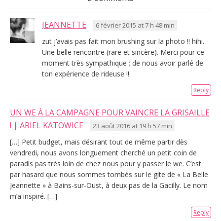
JEANNETTE
6 février 2015 at 7 h 48 min
zut j’avais pas fait mon brushing sur la photo !! hihi.
Une belle rencontre (rare et sincère). Merci pour ce
moment très sympathique ; de nous avoir parlé de
ton expérience de rideuse !!
Reply
UN WE À LA CAMPAGNE POUR VAINCRE LA GRISAILLE
! | ARIEL KATOWICE
23 août 2016 at 19 h 57 min
[…] Petit budget, mais désirant tout de même partir dès
vendredi, nous avons longuement cherché un petit coin de
paradis pas très loin de chez nous pour y passer le we. C’est
par hasard que nous sommes tombés sur le gite de « La Belle
Jeannette » à Bains-sur-Oust, à deux pas de la Gacilly. Le nom
m’a inspiré. […]
Reply