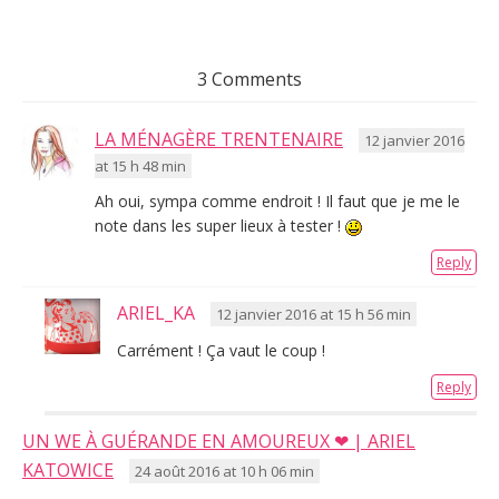
3 Comments
LA MÉNAGÈRE TRENTENAIRE
12 janvier 2016
at 15 h 48 min
Ah oui, sympa comme endroit ! Il faut que je me le
note dans les super lieux à tester !
Reply
ARIEL_KA
12 janvier 2016 at 15 h 56 min
Carrément ! Ça vaut le coup !
Reply
UN WE À GUÉRANDE EN AMOUREUX ❤ | ARIEL
KATOWICE
24 août 2016 at 10 h 06 min