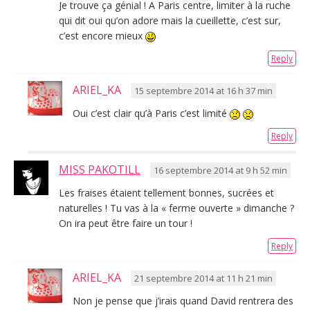
Je trouve ça génial ! A Paris centre, limiter à la ruche
qui dit oui qu’on adore mais la cueillette, c’est sur,
c’est encore mieux
Reply
ARIEL_KA
15 septembre 2014 at 16 h 37 min
Oui c’est clair qu’à Paris c’est limité
Reply
MISS PAKOTILL
16 septembre 2014 at 9 h 52 min
Les fraises étaient tellement bonnes, sucrées et
naturelles ! Tu vas à la « ferme ouverte » dimanche ?
On ira peut être faire un tour !
Reply
ARIEL_KA
21 septembre 2014 at 11 h 21 min
Non je pense que j’irais quand David rentrera des