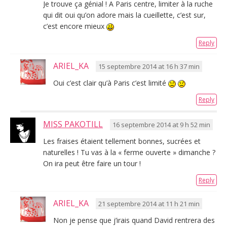
Je trouve ça génial ! A Paris centre, limiter à la ruche
qui dit oui qu’on adore mais la cueillette, c’est sur,
c’est encore mieux
Reply
ARIEL_KA
15 septembre 2014 at 16 h 37 min
Oui c’est clair qu’à Paris c’est limité
Reply
MISS PAKOTILL
16 septembre 2014 at 9 h 52 min
Les fraises étaient tellement bonnes, sucrées et
naturelles ! Tu vas à la « ferme ouverte » dimanche ?
On ira peut être faire un tour !
Reply
ARIEL_KA
21 septembre 2014 at 11 h 21 min
Non je pense que j’irais quand David rentrera des