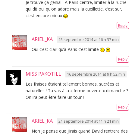
Je trouve ça génial ! A Paris centre, limiter à la ruche
qui dit oui qu’on adore mais la cueillette, c’est sur,
c’est encore mieux
Reply
ARIEL_KA
15 septembre 2014 at 16 h 37 min
Oui c’est clair qu’à Paris c’est limité
Reply
MISS PAKOTILL
16 septembre 2014 at 9 h 52 min
Les fraises étaient tellement bonnes, sucrées et
naturelles ! Tu vas à la « ferme ouverte » dimanche ?
On ira peut être faire un tour !
Reply
ARIEL_KA
21 septembre 2014 at 11 h 21 min
Non je pense que j’irais quand David rentrera des