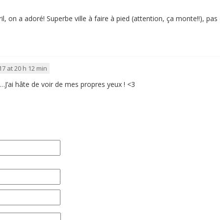
 on a adoré! Superbe ville à faire à pied (attention, ça monte!!), pas d’
17 at 20 h 12 min
…J’ai hâte de voir de mes propres yeux ! <3