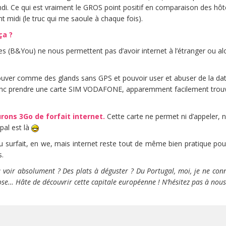
ndi. Ce qui est vraiment le GROS point positif en comparaison des hôt
 midi (le truc qui me saoule à chaque fois).
ça ?
es (B&You) ne nous permettent pas d’avoir internet à l’étranger ou a
rouver comme des glands sans GPS et pouvoir user et abuser de la d
donc prendre une carte SIM VODAFONE, apparemment facilement trou
rons 3Go de forfait internet.
Cette carte ne permet ni d’appeler, 
ipal est là
 surfait, en we, mais internet reste tout de même bien pratique pour
s.
à voir absolument ? Des plats à déguster ? Du Portugal, moi, je ne con
se… Hâte de découvrir cette capitale européenne ! N’hésitez pas à nous