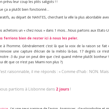
n prévu leur coup les ptits saligots ! !
ue ça a plutôt bien fonctionné…
mparatifs, au départ de NANTES, cherchant la ville la plus abordable a
ous achetons un « chez nous » dans 1 mois…Nous partons aux Etats-Un
s ferrions bien de rester ici à nous les peler.
e à l’homme. Généralement c’est là que la voix de la raison se fait
 m’envoie une capture d’écran de la météo là-bas. 17 degrés ce n’es
notre -3 du jour on peut dire que c’est quand même plutôt bonheur !
lui dit que ce n’est pas Miami non plus ?)
c’est raisonnable, il me réponds : « Comme d’hab : NON. Mais c
 nous partions à Lisbonne dans
2 jours
!
uisse,
j’ai une peur panique de l’avion. Angoisses, claustrophobie et mal