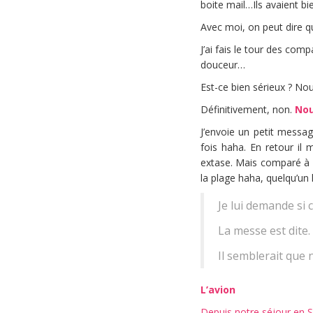
boite mail…Ils avaient bie
Avec moi, on peut dire q
J’ai fais le tour des co
douceur…
Est-ce bien sérieux ? N
Définitivement, non.
Nou
J’envoie un petit messag
fois haha. En retour il
extase. Mais comparé à 
la plage haha, quelqu’un 
Je lui demande si 
La messe est dite.
Il semblerait que
L’avion
Depuis notre séjour en S