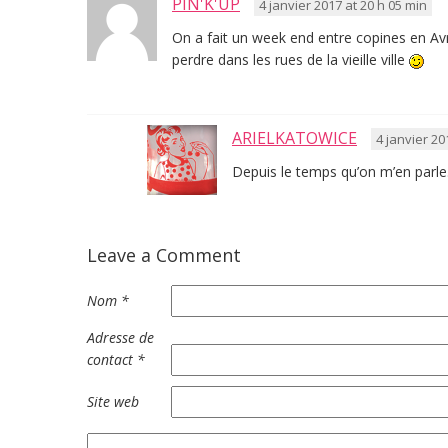
PIN'K'UP
4 janvier 2017 at 20 h 05 min
On a fait un week end entre copines en Avril,
perdre dans les rues de la vieille ville
ARIELKATOWICE
4 janvier 20
Depuis le temps qu’on m’en parle
Leave a Comment
Nom
*
Adresse de
contact
*
Site web