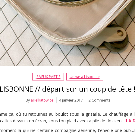
JE VEUX PARTIR
Un we à Lisbonne
LISBONNE // départ sur un coup de tête 
By
arielkatowice
4 janvier 2017
2 Comments
 ça, où tu retournes au boulot sous la grisaille. Le chauffage a l
illes devant ton écran, sous ton plaid avec ta pile de dossiers…
LA 
 moment là qu’une certaine compagnie aérienne, t’envoie une pub…P