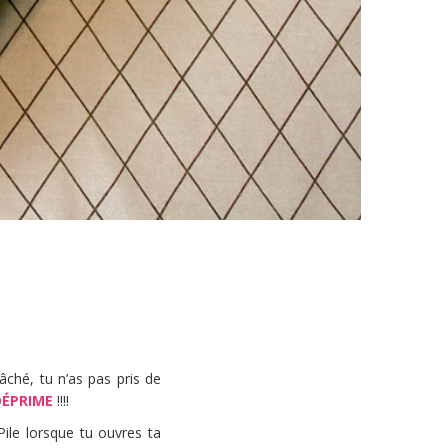
!
âché, tu n’as pas pris de
DÉPRIME
!!!!
ile lorsque tu ouvres ta