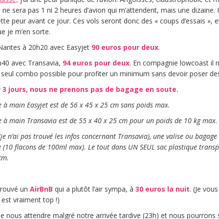
ne sera pas 1 ni 2 heures d’avion qui m’attendent, mais une dizaine. I
tte peur avant ce jour. Ces vols seront donc des « coups d’essais », 
que je m’en sorte.
 Nantes à 20h20 avec Easyjet
90 euros pour deux
.
h40 avec Transavia,
94 euros pour deux
. En compagnie lowcoast il 
le seul combo possible pour profiter un minimum sans devoir poser des 
3 jours, nous ne prenons pas de bagage en soute.
 à main Easyjet est de 56 x 45 x 25 cm sans poids max.
 à main Transavia est de 55 x 40 x 25 cm pour un poids de 10 kg max.
(je n’ai pas trouvé les infos concernant Transavia), une valise ou bagag
 (10 flacons de 100ml max). Le tout dans UN SEUL sac plastique transp
cm.
 trouvé un
AirBnB
qui a plutôt l’air sympa, à
30 euros la nuit
. (Je vou
l est vraiment top !)
de nous attendre malgré notre arrivée tardive (23h) et nous pourrons 