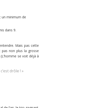
vec un minimum de
is dans 9.
 entendre. Mais pas cette
t pas non plus la grosse
 (L’homme se voit déjà à
’est drôle ! »
 de l’air, le trio gagnant