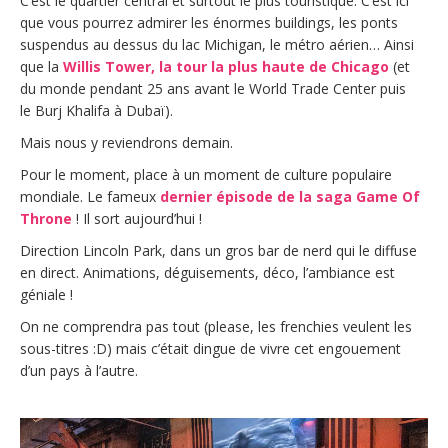
C’est le quartier central et surtout le plus touristique. C’est ici
que vous pourrez admirer les énormes buildings, les ponts
suspendus au dessus du lac Michigan, le métro aérien… Ainsi
que la
Willis Tower, la tour la plus haute de Chicago
(et
du monde pendant 25 ans avant le World Trade Center puis
le Burj Khalifa à Dubaï).
Mais nous y reviendrons demain.
Pour le moment, place à un moment de culture populaire
mondiale. Le fameux
dernier épisode de la saga Game Of
Throne
! Il sort aujourd’hui !
Direction Lincoln Park, dans un gros bar de nerd qui le diffuse
en direct. Animations, déguisements, déco, l’ambiance est
géniale !
On ne comprendra pas tout (please, les frenchies veulent les
sous-titres :D) mais c’était dingue de vivre cet engouement
d’un pays à l’autre.