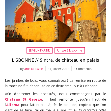
JE VEUX PARTIR
Un we à Lisbonne
LISBONNE // Sintra, de château en palais
By
arielkatowice
24 janvier 2017
2 Comments
Les jambes de bois, vous connaissez ? La remise en route de
la machine fut laborieuse en ce deuxième jour à Lisbonne.
Afin d’entamer les hostilités, nous commençons par le
Château St George
. Il faut remonter jusqu’en haut de
l’
Alfama
pour l’atteindre…Après le petit dej copieux que l’on
vient de se faire, j’ai du mal à suivre (
ah tu la regrettes cette