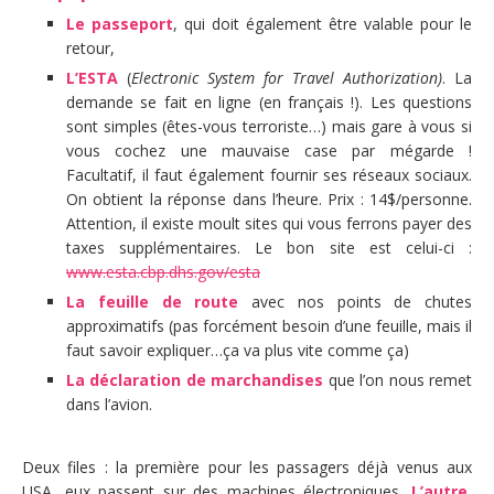
Le passeport
, qui doit également être valable pour le
retour,
L’ESTA
(
Electronic System for Travel Authorization)
. La
demande se fait en ligne (en français !). Les questions
sont simples (êtes-vous terroriste…) mais gare à vous si
vous cochez une mauvaise case par mégarde !
Facultatif, il faut également fournir ses réseaux sociaux.
On obtient la réponse dans l’heure. Prix : 14$/personne.
Attention, il existe moult sites qui vous ferrons payer des
taxes supplémentaires. Le bon site est celui-ci :
www.esta.cbp.dhs.gov/esta
La feuille de route
avec nos points de chutes
approximatifs (pas forcément besoin d’une feuille, mais il
faut savoir expliquer…ça va plus vite comme ça)
La déclaration de marchandises
que l’on nous remet
dans l’avion.
Deux files : la première pour les passagers déjà venus aux
USA, eux passent sur des machines électroniques.
L’autre,