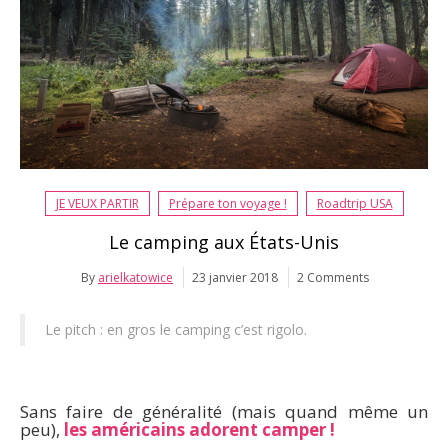
JE VEUX PARTIR
Prépare ton voyage !
Roadtrip USA
Le camping aux États-Unis
By
arielkatowice
23 janvier 2018
2 Comments
Le pitch : en gros le camping c’est rigolo.
Sans faire de généralité (mais quand même un
peu),
les américains adorent camper !