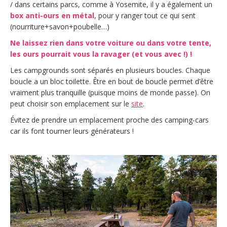
/ dans certains parcs, comme à Yosemite, il y a également un
box anti-ours en métal
, pour y ranger tout ce qui sent
(nourriture+savon+poubelle…)
Ne laissez rien dans votre voiture ou dans votre tente,
les ours pourrait vous la ravager (et vous avec !) !
Les campgrounds sont séparés en plusieurs boucles. Chaque
boucle a un bloc toilette. Être en bout de boucle permet d’être
vraiment plus tranquille (puisque moins de monde passe). On
peut choisir son emplacement sur le
site
.
Évitez de prendre un emplacement proche des camping-cars
car ils font tourner leurs générateurs !